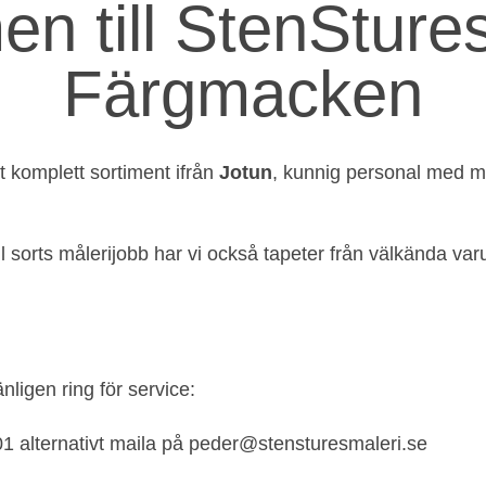
n till StenStures
Färgmacken
t komplett sortiment ifrån
Jotun
, kunnig personal med m
ll sorts målerijobb har vi också tapeter från välkända v
ligen ring för service:
1 alternativt maila på
peder@stensturesmaleri.se